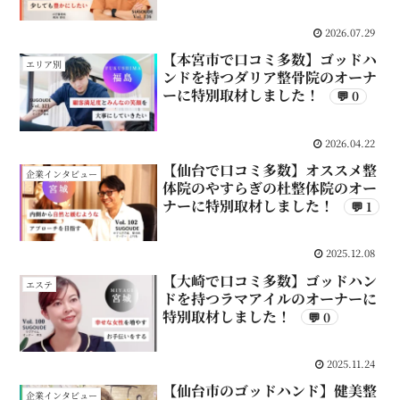
2026.07.29
【本宮市で口コミ多数】ゴッドハ
エリア別
ンドを持つダリア整骨院のオーナ
ーに特別取材しました！
💬 0
2026.04.22
【仙台で口コミ多数】オススメ整
企業インタビュー
体院のやすらぎの杜整体院のオー
ナーに特別取材しました！
💬 1
2025.12.08
【大崎で口コミ多数】ゴッドハン
エステ
ドを持つラマアイルのオーナーに
特別取材しました！
💬 0
2025.11.24
【仙台市のゴッドハンド】健美整
企業インタビュー