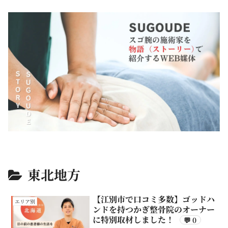
東北地方
【江別市で口コミ多数】ゴッドハ
エリア別
ンドを持つかぎ整骨院のオーナー
に特別取材しました！
💬 0