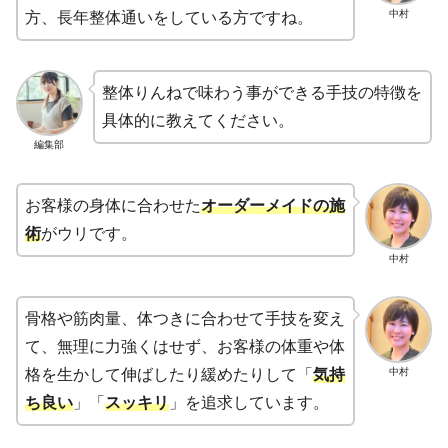
中村
方、長年整体通いをしている方ですね。
整体りんねで味わう事ができる手技の特徴を
具体的に教えてください。
編集部
お客様の身体に合わせた
オーダーメイドの施
術
がウリです。
中村
骨格や筋肉量、体つきに合わせて手技を変え
て、無理に力強くはせず、お客様の体重や体
中村
格を生かして伸ばしたり緩めたりして「
気持
ち良い
」「
スッキリ
」を追求しています。