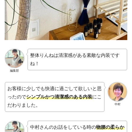
整体りんねは清潔感がある素敵な内装です
ね！
編集部
お客様に少しでも快適に過ごして欲しいと思
ったので
シンプルかつ清潔感のある内装
にこ
中村
だわりました。
中村さんのお話をしている時の
物腰の柔らか