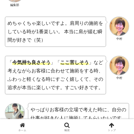
編集部
めちゃくちゃ楽しいですよ。肩周りの施術を
している時が1番楽しい。 本当に肩が緩む瞬
中村
間が好きで（笑）
「
今気持ち良さそ
う
」「
ここ苦しそう
」など
考えながらお客様に合わせて施術をする時、
中村
ふわっと軽くなる時にすごく嬉しくて、その
追求が本当に楽しいです。すごい好きです。
やっぱりお客様の立場で考えた時に、自分の
仕事が好きな人に施術してもらいたいです。
編集部
中村さんとお話をしていて整体の仕事が大好
ホーム
検索
トップ