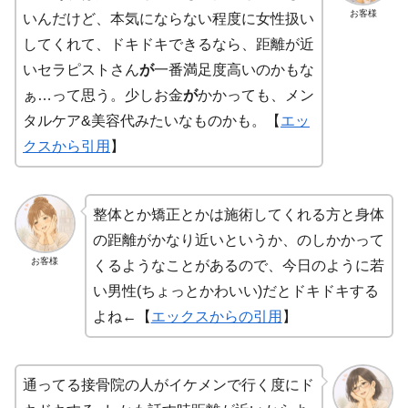
お客様
いんだけど、本気にならない程度に女性扱い
してくれて、ドキドキできるなら、距離が近
いセラピストさん
が
一番満足度高いのかもな
ぁ…って思う。少しお金
が
かかっても、メン
タルケア&美容代みたいなものかも。【
エッ
クスから引用
】
整体とか矯正とかは施術してくれる方と身体
の距離がかなり近いというか、のしかかって
お客様
くるようなことがあるので、今日のように若
い男性(ちょっとかわいい)だとドキドキする
よね←【
エックスからの引用
】
通ってる接骨院の人がイケメンで行く度にド