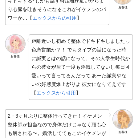
キドキする~しかも話す時距離が近いからよ
お客様
り心臓を吐きそうになるこれがイケメンのパ
ワーか…【
エックスからの引用
】
距離近いし初めて整体でドキドキしましたっ
色恋営業か？！ でもタイプの話になった時
お客様
に誠実とはの話になって、その人学生時代か
らの彼女
が
居て一度も浮気してないし毎日可
愛いって言ってるんだって あーた誠実やな
いの好感度爆上
が
りよ 彼女になりてえです
【
エックスから引用
】
2・3ヶ月ぶりに整体行ってきた！イケメン
整体師が担当なので身体だけじゃなく頭も心
お客様
も解される〜。婚活しててもこのイケメンが