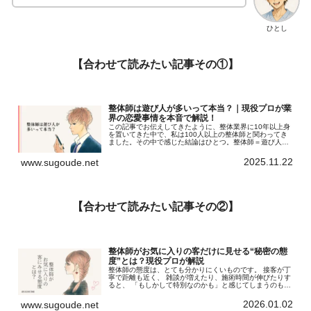
ひとし
【合わせて読みたい記事その①】
整体師は遊び人が多いって本当？｜現役プロが業
界の恋愛事情を本音で解説！
この記事でお伝えしてきたように、整体業界に10年以上身
を置いてきた中で、私は100人以上の整体師と関わってき
ました。その中で感じた結論はひとつ。整体師＝遊び人、
というイメージはほぼ当てはまらない。むしろ、人を救い
たいという思いでこの業界に入ってきた“真面目で誠実な整
2025.11.22
www.sugoude.net
体師” が圧倒的に多いのが現実です。
【合わせて読みたい記事その②】
整体師がお気に入りの客だけに見せる“秘密の態
度”とは？現役プロが解説
整体師の態度は、とても分かりにくいものです。 接客が丁
寧で距離も近く、 雑談が増えたり、施術時間が伸びたりす
ると、 「もしかして特別なのかも」と感じてしまうのも無
理はありません。 実際、ここで紹介してきたような行動
は、 好意が含まれているケースも確かにあります。 ただ
2026.01.02
www.sugoude.net
同時に、 仕事としての誠実さや、相性の良さがそう見えて