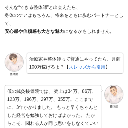
そんな“できる整体師”と出会えたら、
身体のケアはもちろん、将来をともに歩むパートナーとし
て、
安心感や信頼感も大きな魅力
になるかもしれません。
治療家や整体師って普通にやってたら、月商
100万稼げるよ？【
スレッズから引用
】
整体師
僕の鍼灸接骨院では、 売上は34万、86万、
123万、196万、297万、355万。ここまで
整体師
に、3年かかりました。 もっと早くちゃんと
した経営を勉強しておけばよかった。 だか
らこそ、関わる人が同じ思いをしなくていい