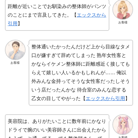
距離が近いことでお馴染みの整体師がパンツ
のことにまで言及してきた。【
エックスから
お客様
引用
】
整体通いたかったんだけど上から目線なタメ
口が嫌すぎて辞めてしまった 熟年女性客と
お客様
かならイケメン整体師に距離感近く接しても
らえて嬉しい人いるかもしれんが…… 俺以
外みんな金持ってそうな女性客だったしそう
いう店だったんかな 待合室のみんな恋する
乙女の目してやがった【
エックスから引用
】
美容院は、ありがたいことに数年前にかなり
ドライで腕のいい美容師さんに出会えたから
お客様