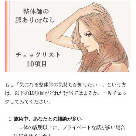
もし「気になる整体師の気持ちが知りたい…」という方
は、以下の10項目がどれだけ当てはまるか、一度チェッ
クしてみてください。
施術中、あなたとの雑談が多い
→体の説明以上に、プライベートな話が多い場合
は好意サインかも。