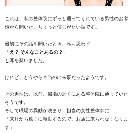
これは、私の整体院にずっと通ってくれている男性のお客
様から聞いた、ちょっと信じがたい話です。
最初にその話を聞いたとき、私も思わず
「え？ そんなことあるの？」
と耳を疑いました。
けれど、どうやら本当の出来事だったようです。
その男性は、以前、職場の近くにある整体院に通っていた
そうです。
そして職場の異動が決まり、担当の女性整体師に
「来月から遠くに転勤するので、お店に来られなくなりま
す」