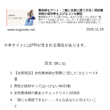
整体師をデート・ご飯に自然に誘う方法｜現役整
体師が成功率を上げるコツを解説
整体師をデートに誘うのは、あなたが思っているほど “無
理ゲー” ではありません。むしろ、✔ 会話が盛り上がって
いる✔ 先生が素でしゃべり始める✔ SNSで反応を返してく
れる✔ 個室や静かなタイミングで距離が近づいているこれ
らが当てはまるほど、デートの成功率は一気に上がりま
2025.11.18
www.sugoude.net
す。整体師は仕事上、基本は聞き役ですが、“あなたの前だ
け自然体になる瞬間” があるならそれはかなりの脈ありサ
イン。
※本サイトにはPRが含まれる場合があります。
目次
【全部実話】女性整体師が実際に“恋した”エピソード4
選
男性が絶対やってはいけないNG行動
女性整体師の脈ありチェックリスト10項目
「誰にも相談できない…」そんなあなたに伝えたいこ
と