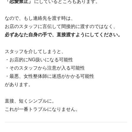
「恋愛禁止」
にしているところもあります。
なので、もし連絡先を渡す時は、
お店のスタッフに言伝して間接的に渡すのではなく、
必ずあなた自身の手で、直接渡すようにしてください。
スタッフを介してしまうと、
・お店的にNG扱いになる可能性
・そのスタッフから注意が入る可能性
・最悪、女性整体師に迷惑がかかる可能性
があります。
直接、短くシンプルに。
これが一番トラブルになりません。