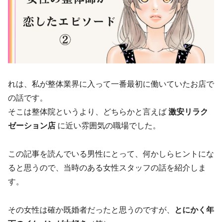
れは、私が整体業界に入って一番最初に働いていたお店で
の話です。
そこは整体院というより、どちらかと言えば
激安リラク
ゼーション店
に近い雰囲気の職場でした。
この記事を読んでいる男性にとって、何かしらヒントにな
ると思うので、当時のある女性スタッフの話を紹介しま
す。
その女性は確か既婚者だったと思うのですが、
とにかく年