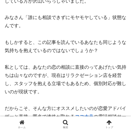
している方が沢山いらっしゃいました。
みなさん「誰にも相談できずにモヤモヤしている」状態な
んです。
もしかすると、この記事を読んでいるあなたも同じような
気持ちを抱えているのではないでしょうか？
私としては、あなたの恋の相談に直接のってあげたい気持
ちは山々なのですが、現在はリラクゼーション店を経営
し、スタッフを抱える立場でもあるため、個別対応が難し
いのが現状です。
だからこそ、そんな方にオススメしたいのが恋愛アドバイ
ザーと直接、匿名で連絡が取れる
ココナラ
の電話相談サー
ビスです。
ホーム
検索
トップ