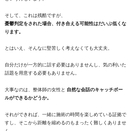
そして、これは残酷ですが、
憂鬱判定をされた場合、付き合える可能性はだいぶ低くな
ります。
とはいえ、そんなに堅苦しく考えなくても大丈夫。
自分だけが一方的に話す必要はありませんし、気の利いた
話題を用意する必要もありません。
大事なのは、整体師の女性と
自然な会話のキャッチボー
ルができるかどうか。
それができれば、一緒に施術の時間を楽しめている証拠で
すし、そこから距離を縮めるのもまったく難しくありませ
ん。