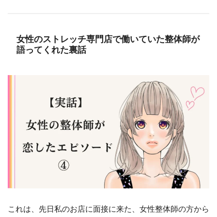
女性のストレッチ専門店で働いていた整体師が
語ってくれた裏話
これは、先日私のお店に面接に来た、女性整体師の方から