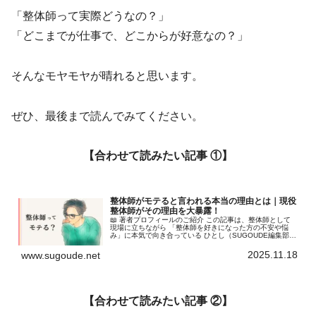
「整体師って実際どうなの？」
「どこまでが仕事で、どこからが好意なの？」
そんなモヤモヤが晴れると思います。
ぜひ、最後まで読んでみてください。
【合わせて読みたい記事 ①】
整体師がモテると言われる本当の理由とは｜現役
整体師がその理由を大暴露！
📖 著者プロフィールのご紹介 この記事は、整体師として
現場に立ちながら 「整体師を好きになった方の不安や悩
み」に本気で向き合っている ひとし（SUGOUDE編集部）
が書いています。 👉 私がなぜこのテーマを書いているの
か、想いや背景は こち...
2025.11.18
www.sugoude.net
【合わせて読みたい記事 ②】