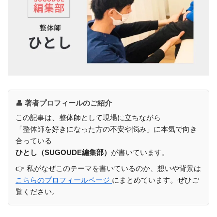
👤 著者プロフィールのご紹介
この記事は、整体師として現場に立ちながら
「整体師を好きになった方の不安や悩み」に本気で向き
合っている
ひとし（SUGOUDE編集部）
が書いています。
👉 私がなぜこのテーマを書いているのか、想いや背景は
こちらのプロフィールページ
にまとめています。ぜひご
覧ください。