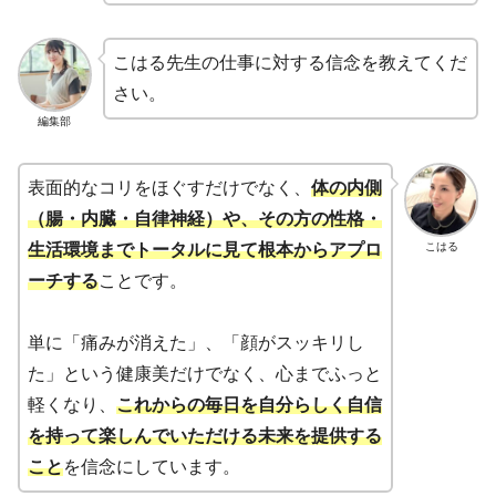
こはる先生の仕事に対する信念を教えてくだ
さい。
編集部
表面的なコリをほぐすだけでなく、
体の内側
（腸・内臓・自律神経）や、その方の性格・
こはる
生活環境までトータルに見て根本からアプロ
ーチする
ことです。
単に「痛みが消えた」、「顔がスッキリし
た」という健康美だけでなく、心までふっと
軽くなり、
これからの毎日を自分らしく自信
を持って楽しんでいただける未来を提供する
こと
を信念にしています。