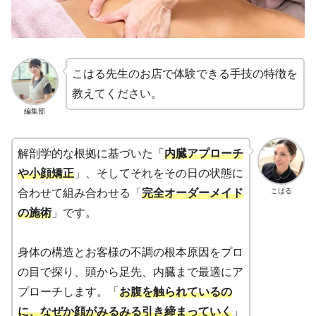
こはる先生のお店で体験できる手技の特徴を
教えてください。
編集部
解剖学的な根拠に基づいた「
内臓アプローチ
や小顔矯正
」、そしてそれをその日の状態に
こはる
合わせて組み合わせる「
完全オーダーメイド
の施術
」です。
身体の構造とお客様の不調の根本原因をプロ
の目で探り、頭から足先、内臓まで最適にア
プローチします。「
お腹を触られているの
に、なぜか顔がみるみる引き締まっていく
」