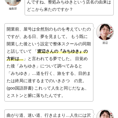
んですね。整処みちゆきという店名の由来は
編集部
どこから来たのですか？
開業前、屋号は全然別のものを考えていたの
ですが、ある日、夢を見まして。 もう既に
渡辺
開業した後という設定で整体スクールの同期
と話していて 「
渡辺さんの『みちゆき』の
方針は…
」と言われてる夢でした。 目覚め
た後「みちゆき」について調べてみると
「みちゆき」…道を行く、旅をする、目的ま
たは終局に達するまでのいきさつ の意。
(goo国語辞書) これって人生と同じだなぁ、
とストンと腑に落ちたんです。
曲がり道、迷い道、行き止まり…人生には沢