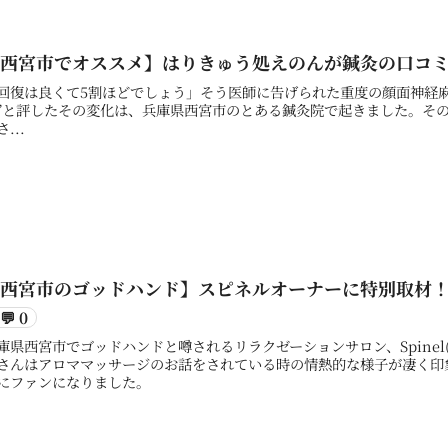
【西宮市でオススメ】はりきゅう処えのんが鍼灸の口コ
回復は良くて5割ほどでしょう」そう医師に告げられた重度の顔面神経
”と評したその変化は、兵庫県西宮市のとある鍼灸院で起きました。そ
...
【西宮市のゴッドハンド】スピネルオーナーに特別取材
💬 0
庫県西宮市でゴッドハンドと噂されるリラクゼーションサロン、Spine
さんはアロママッサージのお話をされている時の情熱的な様子が凄く印象
にファンになりました。