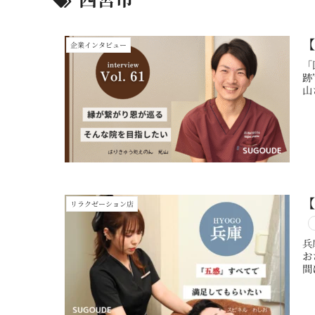
企業インタビュー
「
跡
山さ
リラクゼーション店
兵
お
間