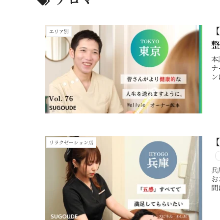
【
エリア別
本
ナ
ン
リラクゼーション店
兵
お
間