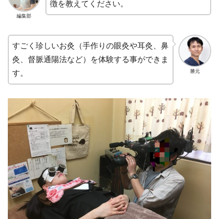
徴を教えてください。
編集部
すごく珍しいお灸（手作りの眼灸や耳灸、鼻
灸、督脈通陽法など）を体験する事ができま
勝元
す。