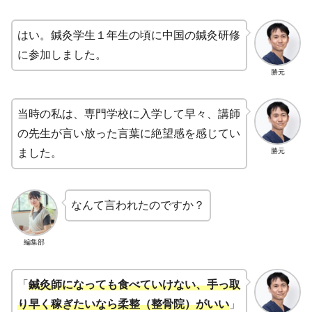
はい。鍼灸学生１年生の頃に中国の鍼灸研修
に参加しました。
勝元
当時の私は、専門学校に入学して早々、講師
の先生が言い放った言葉に絶望感を感じてい
勝元
ました。
なんて言われたのですか？
編集部
「
鍼灸師になっても食べていけない、手っ取
り早く稼ぎたいなら柔整（整骨院）がいい
」