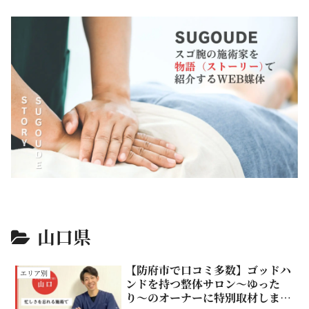
山口県
【防府市で口コミ多数】ゴッドハ
エリア別
ンドを持つ整体サロン〜ゆった
り〜のオーナーに特別取材しまし