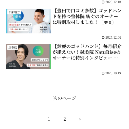
2025.12.18
【豊田で口コミ多数】ゴッドハン
中部地方
ドを持つ整体院 紡ぐのオーナー
に特別取材しました！
💬 0
2025.12.01
【鈴鹿のゴッドハンド】毎月紹介
三重県
が絶えない！鍼灸院 NatuRiseの
オーナーに特別インタビュー
💬 0
2025.10.19
次のページ
次
1
2