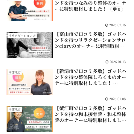
ンドを持つなみのり整体のオーナ
ーに特別取材しました！
💬 0
2026.02.16
【富山市で口コミ多数】ゴッドハ
リラクゼーション店
ンドを持つリラクゼーションサロ
ンclaryのオーナーに特別取材し
ました！
💬 0
2026.01.13
【新潟市で口コミ多数】ゴッドハ
中部地方
ンドを持つ整体院しろくまのオー
ナーに特別取材しました！
💬 0
2026.01.08
【蟹江町で口コミ多数】ゴッドハ
中部地方
ンドを持つ和未接骨院・和未整体
院のオーナーに特別取材しまし
た！
💬 0