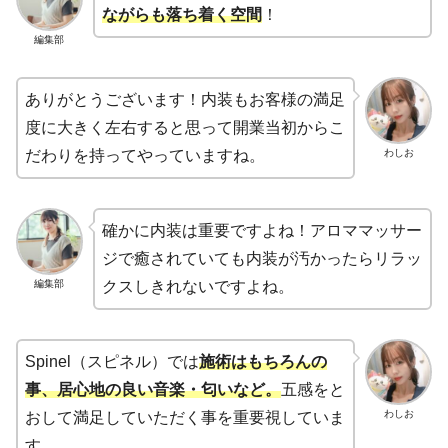
ながらも落ち着く空間
！
編集部
ありがとうございます！内装もお客様の満足
度に大きく左右すると思って開業当初からこ
わしお
だわりを持ってやっていますね。
確かに内装は重要ですよね！アロママッサー
ジで癒されていても内装が汚かったらリラッ
編集部
クスしきれないですよね。
Spinel（スピネル）では
施術はもちろんの
事、居心地の良い音楽・匂いなど。
五感をと
わしお
おして満足していただく事を重要視していま
す。