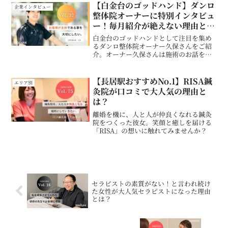
取材した1時間であっという間にファンに
【白金台のゴッドハンド】ダンロ
企業インタビュー
なりました。
整体院オーナーに特別インタビュ
ー！毎月紹介が絶えない理由と
は？
白金台のゴッドハンドとして注目を集め
るダンロ整体院オーナー久保さんをご紹
介。オーナー久保さんは施術のお話をさ
れている時の情熱的な様子が凄く印象的
でSUGOUDE編集部も取材した1時間であ
っという間にファンになりました。
【長居駅おすすめNo.1】RISA鍼
エリア別
灸院が口コミで大人気の理由と
は？
離婚を機に、人と人が仲良くなれる鍼灸
院をつくった彼女。笑顔と癒しを届ける
「RISA」の想いに触れてみませんか？
セラピストの素質がない！と言われ続け
た女性が大人気セラピストになった理由
とは？