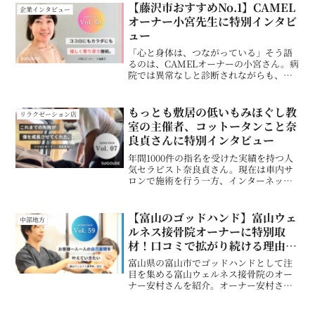
気になったSUGOUDE編集部は、今回特
【藤沢市おすすめNo.1】CAMEL
企業インタビュー
別に取材の...
オーナー小宮先生に特別インタビ
ュー
「心と身体は、つながっている」そう語
るのは、CAMELオーナーの小宮さん。病
院では異常なしと診断されながらも、辛
さを抱えていた自身の経験が、今の施術
スタイルの原点となっています。脳脊髄
液調整法を中心に、身体の緊張を優しく
もっとも敷居の低いもみほぐし教
リラクゼーション店
ほぐす技術は、「ただ...
室の主催者、コットータンこと奈
良貞さんに特別インタビュー
年間1000件の指名を受けた実績を持つ人
気セラピスト奈良貞さん。現在は車内サ
ロンで施術を行う一方、インターネット
上ではコットータンというニックネーム
で親しまれ、セラピストのお悩み相談
や、誰でも気軽に参加できるもみほぐし
【富山のゴッドハンド】富山ウェ
中部地方
教室の主催をしています...
ルネス接骨院オーナーに特別取
材！口コミで拡がり続ける理由と
は？
富山県の富山市でゴッドハンドとして注
目を集める富山ウェルネス接骨院のオー
ナー安村さんを紹介。オーナー安村さん
は施術のお話をされている時の情熱的な
様子が凄く印象的でSUGOUDE編集部も