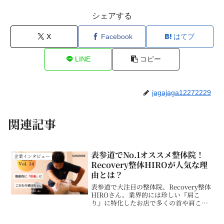
シェアする
X
Facebook
はてブ
LINE
コピー
jagajaga12272229
関連記事
表参道でNo.1オススメ整体院！
企業インタビュー
Recovery整体HIROが人気な理
由とは？
表参道で大注目の整体院、Recovery整体
HIROさん。業界的には珍しい『肩こ
り』に特化したお店で多くの首や肩こり
で悩む方の駆け込み寺として有名です。
SNSでオーナー横山さんの活動を拝見し