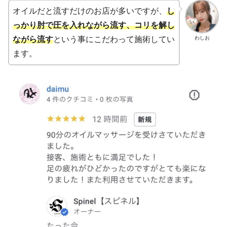
オイルだと流すだけのお店が多いですが、
し
っかり肘で圧を
入れ
ながら流す、コリを解し
わしお
ながら流す
という事にこだわって施術してい
ます。