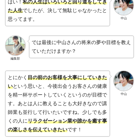
はい！
私の人生はいろいろと回り道をしてき
た人生
でしたが、決して無駄じゃなかったと
中山
思ってます。
では最後に中山さんの将来の夢や目標を教え
ていただけますか？
編集部
とにかく
目の前のお客様を大事にしていきた
い
という思いと、今後出会うお客さんの健康
中山
を精一杯サポートしていくというのが目標で
す。あとは人に教えることも大好きなので講
師業も並行して行いたいですね。少しでも多
くの人に
リラクゼーション業や誰かを癒す事
の楽しさを伝えていきたい
です！