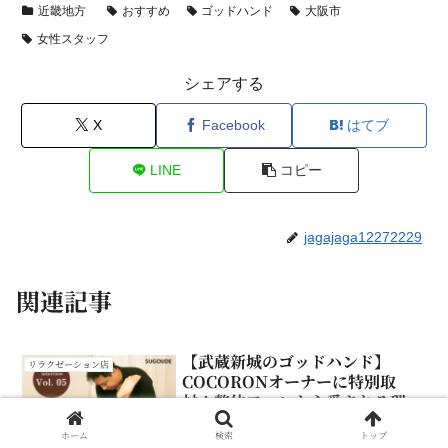
近畿地方
おすすめ
ゴッドハンド
大阪市
女性スタッフ
シェアする
X
Facebook
はてブ
LINE
コピー
jagajaga12272229
関連記事
【武蔵新城のゴッドハンド】
リラクゼーション店
COCORONオーナーに特別取
材！整体ファンから愛される理由
とは？
武蔵新城でゴッドハンドと噂されるリラ
ホーム
検索
トップ
クゼーションサロンCOCORONオーナー