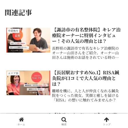
関連記事
【諏訪市の有名整体院】キレア治
中部地方
療院オーナーに特別インタビュ
ー！その人気の理由とは？
長野県の諏訪市で有名なキレア治療院の
オーナー山田さんをご紹介。オーナー山
田さんは施術のお話をされている時の情
熱的な様子が凄く印象的でSUGOUDE編
集部も取材した1時間であっという間にフ
ァンになりました。
【長居駅おすすめNo.1】RISA鍼
エリア別
灸院が口コミで大人気の理由と
は？
離婚を機に、人と人が仲良くなれる鍼灸
院をつくった彼女。笑顔と癒しを届ける
「RISA」の想いに触れてみませんか？
【埼玉のゴッドハンド】PON整
企業インタビュー
体院オーナーに特別取材！依頼す
ホーム
検索
トップ
る人が続出する出張整体とは？