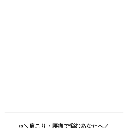
＼肩こり・腰痛で悩むあなたへ／
💤