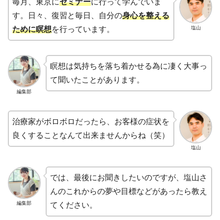
毎月、東京に
セミナー
に行って学んでいま
す。日々、復習と毎日、自分の
身心を整える
塩山
ために瞑想
を行っています。
瞑想は気持ちを落ち着かせる為に凄く大事っ
て聞いたことがあります。
編集部
治療家がボロボロだったら、お客様の症状を
良くすることなんて出来ませんからね（笑）
塩山
では、最後にお聞きしたいのですが、塩山さ
んのこれからの夢や目標などがあったら教え
編集部
てください。