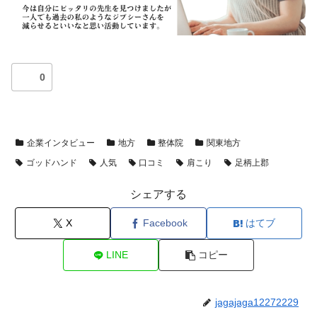
0
企業インタビュー
地方
整体院
関東地方
ゴッドハンド
人気
口コミ
肩こり
足柄上郡
シェアする
X
Facebook
はてブ
LINE
コピー
jagajaga12272229