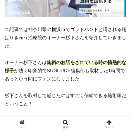
本記事では神奈川県の横浜市でゴッドハンドと噂される翔
はりきゅう治療院のオーナー杉下さんを紹介していきまし
た。
オーナー杉下さんは
施術のお話をされている時の情熱的な
様子
が凄く印象的でSUGOUDE編集部も取材した1時間で
あっという間にファンになりました。
杉下さんを取材して感じたのはすごく信頼できる施術家だ
ということ！
ぜひ、お一人で悩まれず、お近くに住まれている方は杉下
ホーム
検索
トップ
さんの施術をうけてみてください！