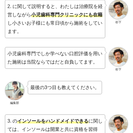
2. に関して説明すると、わたしは治療院を経
営しながら
小児歯科専門クリニックにも在籍
杉下
し小さいお子様にも常日頃から施術をしてい
ます。
小児歯科専門でしか学べない口腔評価を用い
た施術は当院ならではだと自負してます。
杉下
最後の3つ目も教えてください。
編集部
3. の
インソールをハンドメイドできる
に関し
ては、インソールは開業と共に資格を習得