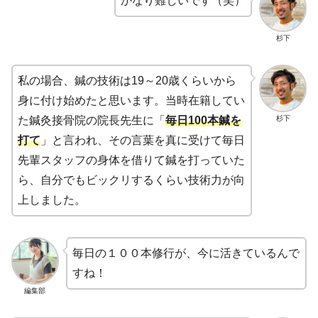
かなり難しいです（笑）
杉下
私の場合、鍼の技術は19～20歳くらいから
身に付け始めたと思います。当時在籍してい
杉下
た鍼灸接骨院の院長先生に「
毎日100本鍼を
打て
」と言われ、その言葉を真に受けて毎日
先輩スタッフの身体を借りて鍼を打っていた
ら、自分でもビックリするくらい技術力が向
上しました。
毎日の１００本修行が、今に活きているんで
すね！
編集部