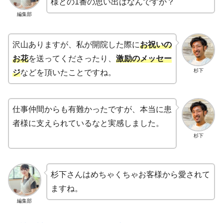
様との1番の思い出はなんですか？
編集部
沢山ありますが、私が開院した際に
お祝いの
お花
を送ってくださったり、
激励のメッセー
杉下
ジ
などを頂いたことですね。
仕事仲間からも有難かったですが、本当に患
者様に支えられているなと実感しました。
杉下
杉下さんはめちゃくちゃお客様から愛されて
ますね。
編集部