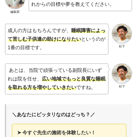
れからの目標や夢を教えてください。
編集部
成人の方はもちろんですが、
睡眠障害によっ
て苦しむ子供
達
の助けになりたい
というのが
杉下
1番の目標です。
あとは、当院で頑張っている副院長にいず
れは院を任せ、
広い地域でもっと良質な睡眠
杉下
を取れる方を増やしていきたい
ですね。
＼あなたにピッタリなのはどっち？／
➤ 今すぐ先生の施術を体験したい！