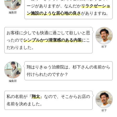
ージがありますが、なんだか
リラクゼーショ
編集部
ン施設のような居心地の良さ
がありますね。
お客様に少しでも快適に過ごして欲しいと思
ったので
シンプルかつ清潔感のある内装
にこ
杉下
だわりました。
翔はりきゅう治療院は、杉下さんの名前から
付けられたのですか？
編集部
私の名前が『
翔太
』なので、そこからお店の
名前を決めました。
杉下