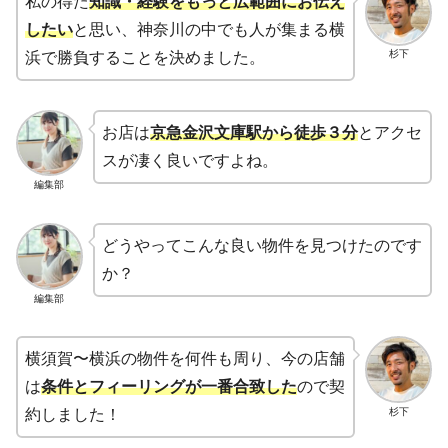
私の得た
知識・経験をもっと広範囲にお伝え
したい
と思い、神奈川の中でも人が集まる横
杉下
浜で勝負することを決めました。
お店は
京急金沢文庫駅から徒歩３分
とアクセ
スが凄く良いですよね。
編集部
どうやってこんな良い物件を見つけたのです
か？
編集部
横須賀〜横浜の物件を何件も周り、今の店舗
は
条件とフィーリングが一番合致
した
ので契
杉下
約しました！