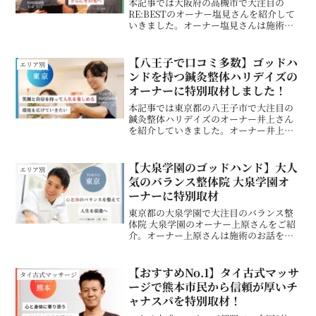
本記事では大阪府の高槻市で大注目の
RE:BESTのオーナー塩見さんを紹介して
いきました。オーナー塩見さんは施術の
お話をされている時の情熱的な様子が凄
く印象的でSUGOUDE編集部も取材した1
時間であっという間にファンになりまし
【八王子で口コミ多数】ゴッドハ
エリア別
た。大阪府の高槻市にお住まいの方で肩
ンドを持つ鍼灸整体ハリデイズの
こりや腰痛などのお悩みがある方は、塩
オーナーに特別取材しました！
見さんのお店を一度訪ねてみてはいかが
でしょうか？
本記事では東京都の八王子市で大注目の
鍼灸整体ハリデイズのオーナー井上さん
を紹介していきました。オーナー井上さ
んは施術のお話をされている時の情熱的
な様子が凄く印象的でSUGOUDE編集部
も取材した1時間であっという間にファン
【大泉学園のゴッドハンド】大人
エリア別
になりました。東京都の八王子市にお住
気のバランス整体院 大泉学園オ
まいの方で肩こりや腰痛などのお悩みが
ーナーに特別取材
ある方は、井上さんのお店を一度訪ねて
みてはいかがでしょうか？
東京都の大泉学園で大注目のバランス整
体院 大泉学園のオーナー上原さんをご紹
介。オーナー上原さんは施術のお話をさ
れている時の情熱的な様子が凄く印象的
でSUGOUDE編集部も取材した1時間であ
っという間にファンになりました。
【おすすめNo.1】タイ古式マッサ
タイ古式マッサージ
ージで熊本市民から信頼が厚いチ
ャナスパを特別取材！