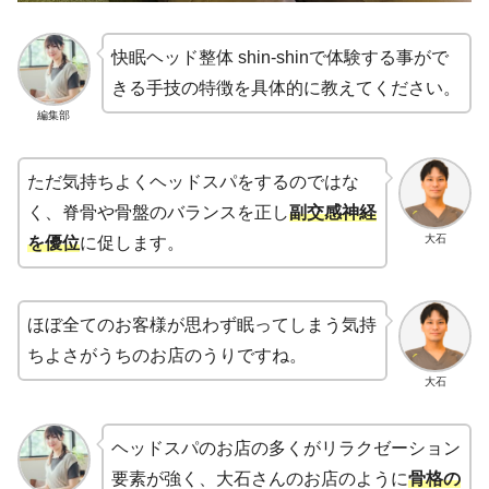
快眠ヘッド整体 shin-shinで体験する事がで
きる手技の特徴を具体的に教えてください。
編集部
ただ気持ちよくヘッドスパをするのではな
く、脊骨や骨盤のバランスを正し
副交感神経
大石
を優位
に促します。
ほぼ全てのお客様が思わず眠ってしまう気持
ちよさがうちのお店のうりですね。
大石
ヘッドスパのお店の多くがリラクゼーション
要素が強く、大石さんのお店のように
骨格の