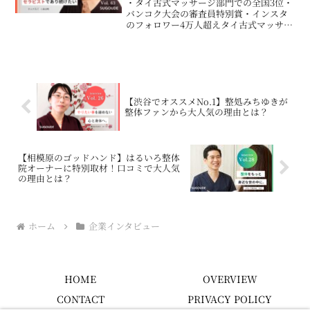
・タイ古式マッサージ部門での全国3位・
バンコク大会の審査員特別賞・インスタ
のフォロワー4万人超えタイ古式マッサー
ジの本場、タイのチェンマイで学びセラ
ピストと講師活動をしながら２年間の滞
在。「痛みを訴えられる方を何とかして
あげたい」という一心...
【渋谷でオススメNo.1】整処みちゆきが
整体ファンから大人気の理由とは？
【相模原のゴッドハンド】はるいろ整体
院オーナーに特別取材！口コミで大人気
の理由とは？
ホーム
企業インタビュー
HOME
OVERVIEW
CONTACT
PRIVACY POLICY