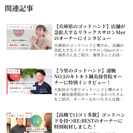
関連記事
【兵庫県のゴッドハンド】店舗が
リラクゼーション店
急拡大するリラックスサロンMer
のオーナーにインタビュー
兵庫県のゴッドハンドと噂され、店舗が
急拡大するリラックスサロンMerのオー
ナ海里さんをご紹介。海里さんとお話を
していて、すごく天真爛漫でキラキラさ
れていたのでSUGOUDE編集部も取材し
た1時間であっという間にファンになって
【今里のゴッドハンド】凄腕
エリア別
しまいました。
NO.1のキトキト鍼灸接骨院オー
ナーに特別インタビュー！
大阪府の今里でゴッドハンドと噂のキト
キト鍼灸接骨院のオーナーなかつちさん
をご紹介。オーナーなかつちさんは施術
のお話をされている時の情熱的な様子が
凄く印象的でSUGOUDE編集部も取材し
た1時間であっという間にファンになりま
【高槻で口コミ多数】ゴッドハン
企業インタビュー
した。
ドを持つRE:BESTのオーナーに
特別取材しました！